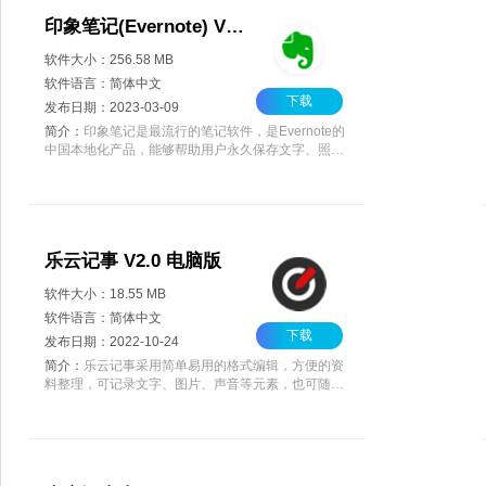
印象笔记(Evernote) V10.51.7 官方版
软件大小：256.58 MB
软件语言：简体中文
下载
发布日期：2023-03-09
简介：
印象笔记是最流行的笔记软件，是Evernote的
中国本地化产品，能够帮助用户永久保存文字、照
片、录音、涂鸦、PDF、网页、文档等各类信息，在
Windows、Mac、iOS、Android多平台之间同步，方
便用户随时进行访问。
乐云记事 V2.0 电脑版
软件大小：18.55 MB
软件语言：简体中文
下载
发布日期：2022-10-24
简介：
乐云记事采用简单易用的格式编辑，方便的资
料整理，可记录文字、图片、声音等元素，也可随意
混合，是一款受欢迎的云笔记软件。乐云记事所有记
事都可以保存在云端，在手机和电脑上自由同步，并
随时查看，欢迎体验。