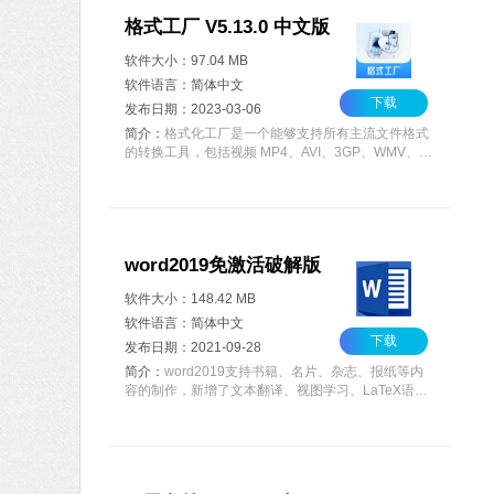
格式工厂 V5.13.0 中文版
软件大小：97.04 MB
软件语言：简体中文
下载
发布日期：2023-03-06
简介：
格式化工厂是一个能够支持所有主流文件格式
的转换工具，包括视频 MP4、AVI、3GP、WMV、
MKV、VOB、MOV、FLV、SWF、GIF;音频 MP3、
WMA、FLAC、MP2、WAV、WavPack等，还有图
像 JPG、PNG、ICO、BMP、GIF等。还有着视频转
换、音频图片转换、DVD CD ISO转换，以及视频合
并、音频合并、混流等高级功能。不再需要去研究不
word2019免激活破解版
同设备对应的播放格式，而是直接从格式工厂的列表
中选择设备型号，就能轻松开始转换。
软件大小：148.42 MB
软件语言：简体中文
下载
发布日期：2021-09-28
简介：
word2019支持书籍、名片、杂志、报纸等内
容的制作，新增了文本翻译、视图学习、LaTeX语法
使用等功能，是提高团队协作效率的经典办公软件。
word2019免激活破解经过制作，体积小巧，只含有
word，excel，PPT三大组件，欢迎体验。