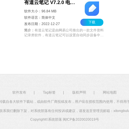
有道云笔记 V7.2.0 电脑版
软件大小：96.84 MB
软件语言：简体中文
下载
发布日期：2022-12-27
简介：
有道云笔记是由网易公司推出的一款文件资料
记录类软件，有道云笔记可以设置自动同步设备中的
文件，不需要用户手动上传文件，方便快捷。支持多
种附件格式，拥有2G免费容量的初始存储空间，并采
用“三备份存储”技术，同时上线的还有网页剪报功
能。欢迎用户下载体验。
软件发布
|
Tag标签
|
版权声明
|
网站地图
转载自各大软件下载站，或由软件厂商投稿发布，用户应在授权范围内使用，不得用
系我们删除下架，对系统部落有任何投诉或建议，请发送至管理员邮箱：xitongbuluo
Copyright©
系统部落
闽ICP备2020020019号