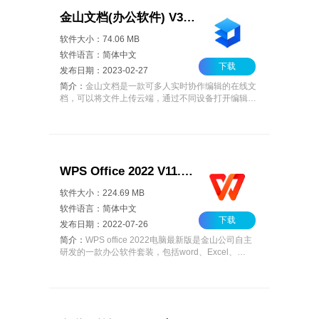
金山文档(办公软件) V3.8.1 中文版
软件大小：74.06 MB
软件语言：简体中文
下载
发布日期：2023-02-27
简介：
金山文档是一款可多人实时协作编辑的在线文
档，可以将文件上传云端，通过不同设备打开编辑修
改后自动保存，无需转换格式，告别反复传文件，支
持在网页中在线编辑，还可以帮你管理本地文件，通
过关键字即可搜索你想要找的文档内容。
WPS Office 2022 V11.1.0.11875 电脑最新版
软件大小：224.69 MB
软件语言：简体中文
下载
发布日期：2022-07-26
简介：
WPS office 2022电脑最新版是金山公司自主
研发的一款办公软件套装，包括word、Excel、
PPT、等多种功能，完整支持常用DOC，XLS，
PPT，PDF文件的查看和编辑，全面兼容微软
Office。整合在线模板和多种实用办公服务，助您快
速完成工作。