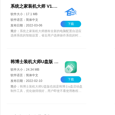
系统之家装机大师 V1.2.2022.0228
软件大小：17.1 MB
软件语言：简体中文
下载
发布日期：2022-03-06
简介：
系统之家装机大师拥有全新的电脑配置自适应
选择系统的智能设置，省去用户选择操作系统的时
间，轻松完成电脑重装，是重新打造设计的一键重装
系统工具。系统之家装机大师多种重装方式，不管有
没有电脑基础，都能解决系统安装问题，同时还可以
当做应急工具
韩博士装机大师U盘版 V12.9.52.110 官方版
软件大小：24.34 MB
软件语言：简体中文
下载
发布日期：2022-02-10
简介：
韩博士装机大师U盘版也就是韩博士u盘启动盘
制作工具，优化做得很好，用户即使不看使用教程也
可以根据引导轻松安装PE到U盘，然后再把ISO镜像
放进启动U盘里，以后就可以使用这个U盘进行重装
系统的操作，整体的流程合理简化，更多自动处理，
减少操作，轻松上手