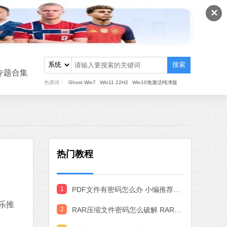
软件大小：22.24 MB
✕
软件语言：简体中文
8 MB
搜索
中文
下载
专题合集
热搜词：
Ghost Win7
Win11 22H2
Win10免激活纯净版
搜狗输入法
软件大小：97.74 MB
软件语言：简体中文
热门教程
MB
中文
下载
1
PDF文件有密码怎么办 小编推荐3种实用的PDF解密方法
作工具
乐推
 MB
2
RAR压缩文件密码怎么破解 RAR文件密码破解方法
中文
下载