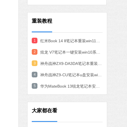
作工具
 MB
重装教程
中文
下载
石大师一键重装系统
1
红米Book 14 Ⅱ笔记本重装win11系统教程
软件大小：19.78 MB
2
炫龙 V7笔记本一键安装win10系统教程
软件语言：简体中文
3
神舟战神ZX9-DA3DA笔记本重装win10系统教程
4
神舟战神Z9-CU笔记本u盘安装win11系统教程
7 MB
中文
下载
5
华为MateBook 13锐龙笔记本安装win10系统教程
腾讯视频
软件大小：78.47 MB
大家都在看
软件语言：简体中文
fice 2016