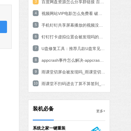
3
百度网盘资源怎么分享群链接 百度网盘资源分享群链接教程
石大师一键重装系统
4
视频网站VIP电影怎么免费看 破解VIP电影的操作方法
软件大小：19.78 MB
5
软件语言：简体中文
手机钉钉共享屏幕播放的视频没有声音的解决方法
6
钉钉打卡虚拟位置会被发现吗的问题解决
3.87 MB
7
U盘修复工具：推荐几款U盘常见问题轻松修复软件
简体中文
下载
8
appcrash事件怎么解决-appcrash问题解决方法
腾讯视频
9
雨课堂切屏会被发现吗_雨课堂切屏会不会被发现解析
软件大小：78.47 MB
10
软件语言：简体中文
雨课堂不扫码进去了算不算签到_雨课堂不扫码进去了签到算不算详细介绍
Microsoft Office 2016
软件大小：5.15 MB
装机必备
更多+
软件语言：简体中文
下载
重装