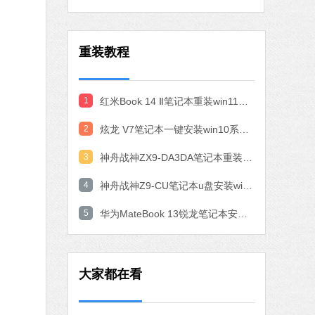
作工具
 MB
重装教程
中文
下载
石大师一键重装系统
1
红米Book 14 Ⅱ笔记本重装win11系统教程
软件大小：19.78 MB
2
炫龙 V7笔记本一键安装win10系统教程
软件语言：简体中文
3
神舟战神ZX9-DA3DA笔记本重装win10系统教程
4
神舟战神Z9-CU笔记本u盘安装win11系统教程
7 MB
中文
下载
5
华为MateBook 13锐龙笔记本安装win10系统教程
腾讯视频
软件大小：78.47 MB
大家都在看
软件语言：简体中文
fice 2016