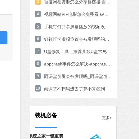
3
百度网盘资源怎么分享群链接 百度网盘资源分享群链接教程
石大师一键重装系统
4
视频网站VIP电影怎么免费看 破解VIP电影的操作方法
软件大小：19.78 MB
5
软件语言：简体中文
手机钉钉共享屏幕播放的视频没有声音的解决方法
6
钉钉打卡虚拟位置会被发现吗的问题解决
7 MB
7
U盘修复工具：推荐几款U盘常见问题轻松修复软件
中文
下载
8
appcrash事件怎么解决-appcrash问题解决方法
腾讯视频
9
雨课堂切屏会被发现吗_雨课堂切屏会不会被发现解析
软件大小：78.47 MB
10
软件语言：简体中文
雨课堂不扫码进去了算不算签到_雨课堂不扫码进去了签到算不算详细介绍
fice 2016
MB
装机必备
更多+
中文
下载
系统之家一键重装