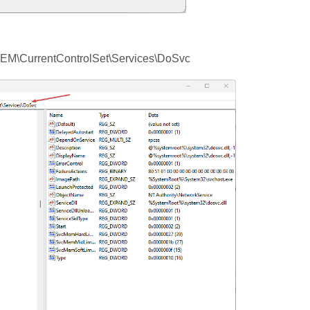
CurrentControlSet\Services\DoSvc