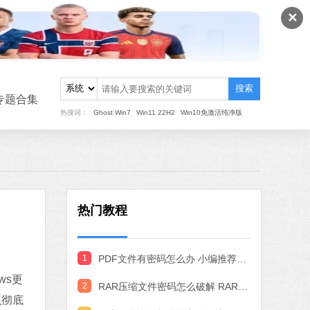
软件大小：22.24 MB
✕
软件语言：简体中文
8 MB
搜索
中文
下载
专题合集
热搜词：
Ghost Win7
Win11 22H2
Win10免激活纯净版
搜狗输入法
软件大小：97.74 MB
软件语言：简体中文
热门教程
MB
中文
下载
1
PDF文件有密码怎么办 小编推荐3种实用的PDF解密方法
作工具
ws更
 MB
2
RAR压缩文件密码怎么破解 RAR文件密码破解方法
么彻底
中文
下载