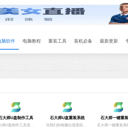
系统之家一键
电脑软件
电脑教程
重装工具
装机必备
最新更新
软件大小：17.1 
软件语言：简体
微信
软件大小：167.7
软件语言：简体
制作工具
石大师U盘重装系统
石大师一键重装系统
石大师U盘制作工具是一款十分便捷实用的系统重装工具，具有简单、快捷、安全、智能等特点，真正的傻瓜式制作，无需光驱，无需U盘，无需技术，鼠标单击，即可完成系统重装。有需要的朋友们欢迎点击下载使用。
当我们的电脑出现系统崩溃等难以解决的问题时，我们一般采用重装系统的方法来解决，重装系统有一键重装，U盘重装还要硬盘重装等等，本期小编将为大家带来石大师U盘重装系统，其集成云加速内核，实现操作系统极速下载，并且无需电脑基础知识，简单操作即可
石大师一键重装系统是一款好用的电脑系统重装工具，功能丰富强大，操作简单易上手，适合所有用户使用，重装小白也能轻松学会，拥有多种重装模式，可以任用户选择，各个版本的系统都能一键安装，有需要的用户快来下载体验吧。