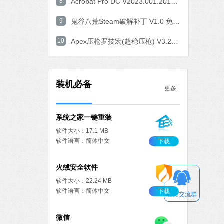
8
Acrobat Pro DC V2023.001.20143 中文特别版
腾讯视频
9
鬼谷八荒Steam破解补丁 V1.0 免费版
软件大小：78.47 MB
10
软件语言：简体中文
Apex压枪罗技宏(超稳压枪) V3.29 免费版
fice 2016
MB
装机必备
更多+
中文
下载
系统之家一键重装
软件大小：17.1 MB
软件语言：简体中文
下载
火绒安全软件
软件大小：22.24 MB
软件语言：简体中文
下载
官方交流群
微信