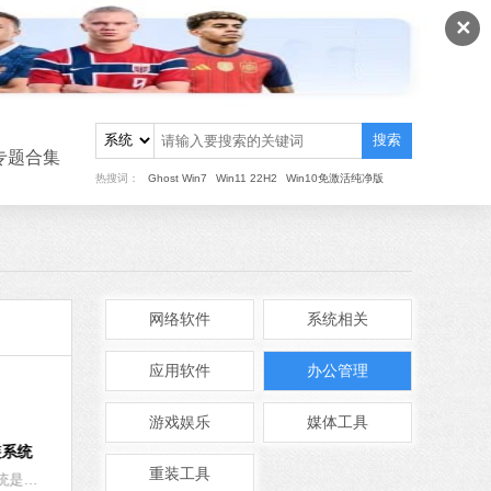
✕
搜索
重装
专题合集
MB
热搜词：
Ghost Win7
Win11 22H2
Win10免激活纯净版
中文
下载
火绒安全软件
软件大小：22.24 MB
软件语言：简体中文
网络软件
系统相关
应用软件
办公管理
8 MB
中文
下载
游戏娱乐
媒体工具
Steam
迅雷影音
RTX3060
搜狗输入法
重装工具
Steam是目前最受游戏玩家欢迎的游戏平台，可以说是全球最大的综合性游戏平台。软件内拥有海量的游戏供玩家任意选择，用户可以挑选自己喜欢的游戏进行购买、下载。而且用户还可以在Steam中发行自己的开发的游戏，有需要的小伙伴们快来下载体验吧！
迅雷影音最新版是一款有着海量资源的视频播放工具。不仅拥有丰富的影片库在线流畅点播服务，还兼容主流影视媒体格式文件的本地播放。迅雷影音让您轻松看大片，是广大影迷们的知音。喜欢看视频的伙伴不要错过哦。