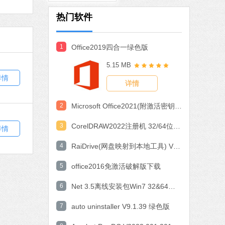
软件大小：97.74 MB
软件语言：简体中文
热门软件
1
Office2019四合一绿色版
MB
5.15 MB
中文
下载
详情
详情
作工具
 MB
2
Microsoft Office2021(附激活密钥) V2021 中文破解版
中文
下载
3
CorelDRAW2022注册机 32/64位 破解版
详情
石大师一键重装系统
4
RaiDrive(网盘映射到本地工具) V2022.6.92 电脑版
软件大小：19.78 MB
5
office2016免激活破解版下载
软件语言：简体中文
6
Net 3.5离线安装包Win7 32&64位 官方版
7 MB
7
auto uninstaller V9.1.39 绿色版
中文
下载