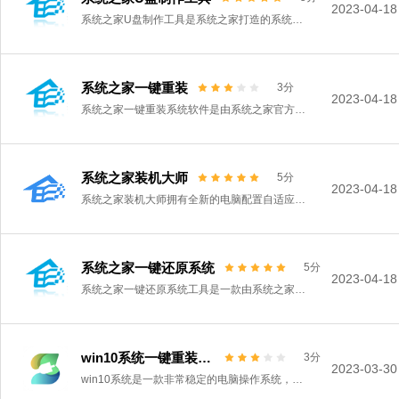
2023-04-18
系统之家U盘制作工具是系统之家打造的系统重装工具，可以在线检测当前系统环境，检测当前电脑的硬件信息，并为用户推荐当前电脑最适合安装的操作系统，实现一键全自动安装升级操作系统。
系统之家一键重装
3分
2023-04-18
系统之家一键重装系统软件是由系统之家官方打造的系统装机工具，玩系统更专业，装机过程更简单，傻瓜式操作，就算是小白用户也是轻松上手。这款装机软件可以智能检测当前电脑配置信息，自动分析适合电脑配置的最佳重装系统。
系统之家装机大师
5分
2023-04-18
系统之家装机大师拥有全新的电脑配置自适应选择系统的智能设置，省去用户选择操作系统的时间，轻松完成电脑重装，是重新打造设计的一键重装系统工具。系统之家装机大师多种重装方式，不管有没有电脑基础，都能解决系统安装问题，同时还可以当做应急工具
系统之家一键还原系统
5分
2023-04-18
系统之家一键还原系统工具是一款由系统之家推出的电脑重装工具软件，不仅仅支持gpt分区安装win7系统，还能解决部分gpt格式硬盘用户安装不了win7系统的烦恼，支持所有主流系统，操作简单且实用，有需要的用户快来下载吧。
win10系统一键重装工具
3分
2023-03-30
win10系统是一款非常稳定的电脑操作系统，很多用户重装系统都喜欢安装win10系统，这里小编为大家带来的win10系统重装工具下载，这款软件具有一键重装、U盘启动盘制作、备份还原等多种功能，能帮助用户快速的重装系统！