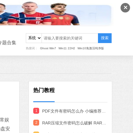
软件大小：22.24 MB
✕
软件语言：简体中文
8 MB
搜索
中文
下载
专题合集
热搜词：
Ghost Win7
Win11 22H2
Win10免激活纯净版
搜狗输入法
软件大小：97.74 MB
软件语言：简体中文
热门教程
MB
中文
下载
1
PDF文件有密码怎么办 小编推荐3种实用的PDF解密方法
作工具
日常娱
 MB
2
RAR压缩文件密码怎么破解 RAR文件密码破解方法
动盘安
中文
下载