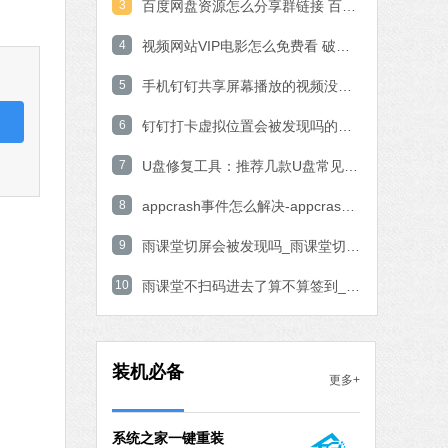
3
百度网盘资源怎么分享群链接 百度网盘资源分享群链接教程
石大师一键重装系统
4
视频网站VIP电影怎么免费看 破解VIP电影的操作方法
软件大小：19.78 MB
5
软件语言：简体中文
手机钉钉共享屏幕播放的视频没有声音的解决方法
6
钉钉打卡虚拟位置会被发现吗的问题解决
7 MB
7
U盘修复工具：推荐几款U盘常见问题轻松修复软件
中文
下载
8
appcrash事件怎么解决-appcrash问题解决方法
腾讯视频
9
雨课堂切屏会被发现吗_雨课堂切屏会不会被发现解析
软件大小：78.47 MB
10
软件语言：简体中文
雨课堂不扫码进去了算不算签到_雨课堂不扫码进去了签到算不算详细介绍
fice 2016
MB
装机必备
更多+
中文
下载
系统之家一键重装