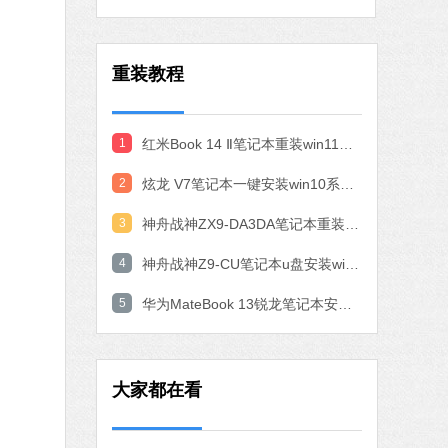
作工具
 MB
重装教程
中文
下载
石大师一键重装系统
1
红米Book 14 Ⅱ笔记本重装win11系统教程
软件大小：19.78 MB
2
炫龙 V7笔记本一键安装win10系统教程
软件语言：简体中文
3
神舟战神ZX9-DA3DA笔记本重装win10系统教程
4
神舟战神Z9-CU笔记本u盘安装win11系统教程
7 MB
中文
下载
5
华为MateBook 13锐龙笔记本安装win10系统教程
腾讯视频
软件大小：78.47 MB
大家都在看
软件语言：简体中文
fice 2016