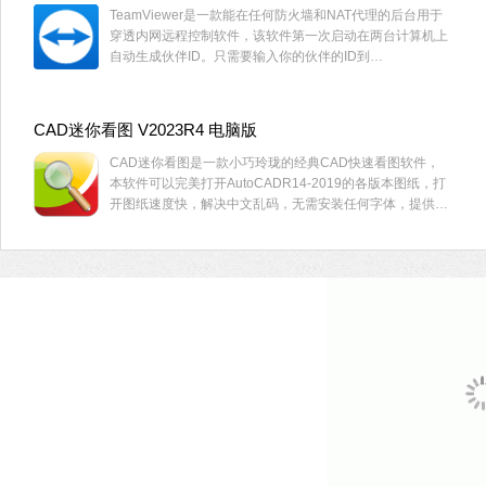
TeamViewer是一款能在任何防火墙和NAT代理的后台用于
穿透内网远程控制软件，该软件第一次启动在两台计算机上
自动生成伙伴ID。只需要输入你的伙伴的ID到
TeamViewer，然后就会立即建立起连接。实现远程支持、
远程访问、远程管理、家庭办公及在线协作和会议。
CAD迷你看图 V2023R4 电脑版
CAD迷你看图是一款小巧玲珑的经典CAD快速看图软件，
本软件可以完美打开AutoCADR14-2019的各版本图纸，打
开图纸速度快，解决中文乱码，无需安装任何字体，提供免
费保存、打印、导PDF和图片等功能，是Windows平台下必
备的CAD看图工具。