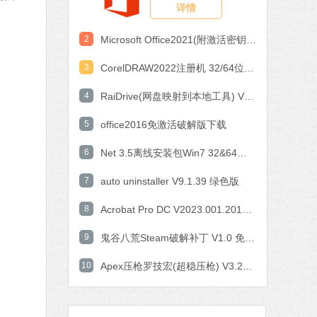
详情
作工具
 MB
2
Microsoft Office2021(附激活密钥) V2021 中文破解版
中文
下载
3
CorelDRAW2022注册机 32/64位 破解版
石大师一键重装系统
4
RaiDrive(网盘映射到本地工具) V2022.6.92 电脑版
软件大小：19.78 MB
5
office2016免激活破解版下载
软件语言：简体中文
6
Net 3.5离线安装包Win7 32&64位 官方版
7 MB
7
auto uninstaller V9.1.39 绿色版
中文
下载
8
Acrobat Pro DC V2023.001.20143 中文特别版
腾讯视频
9
鬼谷八荒Steam破解补丁 V1.0 免费版
软件大小：78.47 MB
10
软件语言：简体中文
Apex压枪罗技宏(超稳压枪) V3.29 免费版
fice 2016