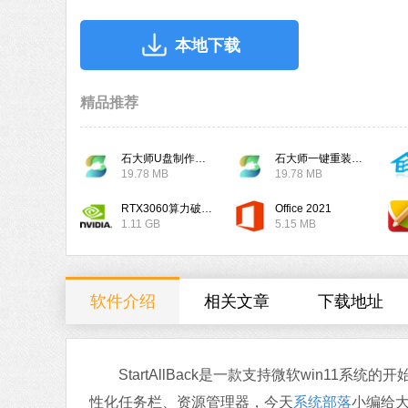
本地下载
精品推荐
石大师U盘制作工具
石大师一键重装系统
19.78 MB
19.78 MB
RTX3060算力破解驱动
Office 2021
1.11 GB
5.15 MB
软件介绍
相关文章
下载地址
StartAllBack是一款支持微软win11系
性化任务栏、资源管理器，今天
系统部落
小编给大