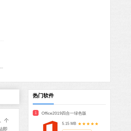
MB
中文
下载
火绒安全软件
软件大小：22.24 MB
软件语言：简体中文
8 MB
中文
下载
indows11更新助手
搜狗输入法
软件大小：97.74 MB
软件语言：简体中文
热门软件
1
Office2019四合一绿色版
MB
式、个
5.15 MB
中文
下载
贴即