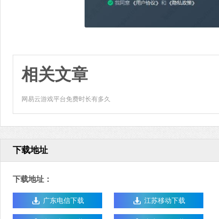
相关文章
网易云游戏平台免费时长有多久
下载地址
下载地址：
广东电信下载
江苏移动下载