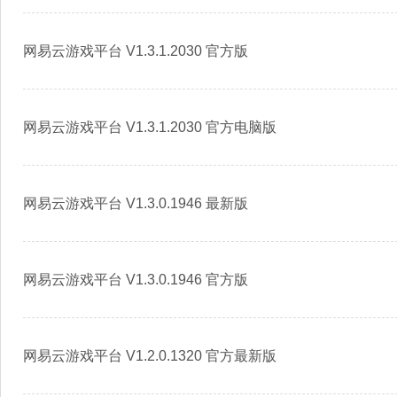
网易云游戏平台 V1.3.1.2030 官方版
网易云游戏平台 V1.3.1.2030 官方电脑版
网易云游戏平台 V1.3.0.1946 最新版
网易云游戏平台 V1.3.0.1946 官方版
网易云游戏平台 V1.2.0.1320 官方最新版