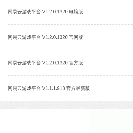
网易云游戏平台 V1.2.0.1320 电脑版
网易云游戏平台 V1.2.0.1320 官网版
网易云游戏平台 V1.2.0.1320 官方版
网易云游戏平台 V1.1.1.913 官方最新版