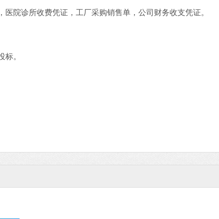
医院诊所收费凭证，工厂采购销售单，公司财务收支凭证。
Office 2021
软件大小：5.15 
投标。
软件语言：简体
石大师U盘制
软件大小：19.78
软件语言：简体
微信
软件大小：153.8
软件语言：简体