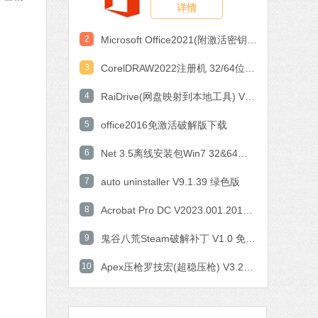
详情
系统之家一键重装
软件大小：17.1 MB
2
Microsoft Office2021(附激活密钥) V2021 中文破解版
软件语言：简体中文
下载
3
CorelDRAW2022注册机 32/64位 破解版
火绒安全软件
4
RaiDrive(网盘映射到本地工具) V2022.6.92 电脑版
软件大小：22.24 MB
软件语言：简体中文
下载
5
office2016免激活破解版下载
6
Net 3.5离线安装包Win7 32&64位 官方版
微信
软件大小：167.78 MB
7
auto uninstaller V9.1.39 绿色版
软件语言：简体中文
下载
8
Acrobat Pro DC V2023.001.20143 中文特别版
搜狗输入法
9
鬼谷八荒Steam破解补丁 V1.0 免费版
软件大小：97.74 MB
软件语言：简体中文
下载
10
Apex压枪罗技宏(超稳压枪) V3.29 免费版
Office 2021