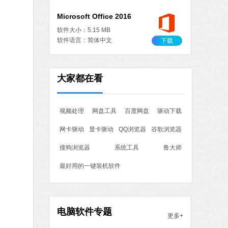
Microsoft Office 2016
软件大小：5.15 MB
软件语言：简体中文
下载
重装
大家都在看
MB
中文
下载
视频处理
网盘工具
百度网盘
驱动下载
火绒安全软件
软件大小：22.24 MB
网卡驱动
显卡驱动
QQ浏览器
谷歌浏览器
软件语言：简体中文
搜狗浏览器
系统工具
鲁大师
最好用的一键装机软件
8 MB
中文
下载
电脑软件专题
更多+
搜狗输入法