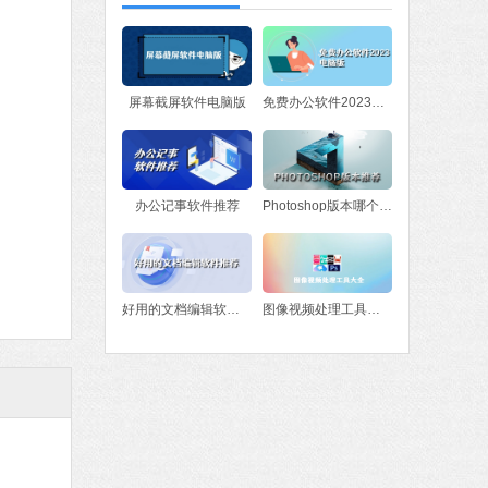
软件大小：97.74 MB
软件语言：简体中文
屏幕截屏软件电脑版
免费办公软件2023电脑版
MB
中文
下载
作工具
办公记事软件推荐
Photoshop版本哪个好？Photoshop版本推荐
 MB
中文
下载
石大师一键重装系统
好用的文档编辑软件推荐
图像视频处理工具大全
软件大小：19.78 MB
软件语言：简体中文
7 MB
中文
下载