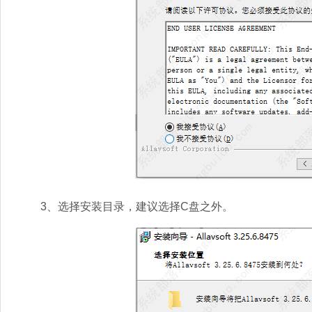
3、选择安装目录，建议选择C盘之外。