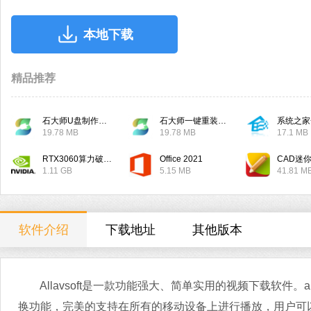
本地下载
精品推荐
石大师U盘制作工具
石大师一键重装系统
系统之家
19.78 MB
19.78 MB
17.1 MB
RTX3060算力破解驱动
Office 2021
CAD迷
1.11 GB
5.15 MB
41.81 M
软件介绍
下载地址
其他版本
Allavsoft是一款功能强大、简单实用的视频下载软件。a
换功能，完美的支持在所有的移动设备上进行播放，用户可