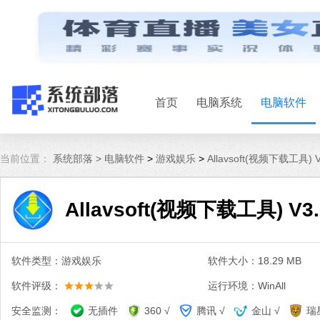
首页
电脑系统
电脑软件
当前位置：
系统部落 >
电脑软件
>
游戏娱乐
>
Allavsoft(视频下载工具) 
Allavsoft(视频下载工具) V3
软件类型：游戏娱乐
软件大小：18.29 MB
软件评级：
运行环境：WinAll
安全监测：
无插件
360 √
腾讯 √
金山 √
瑞