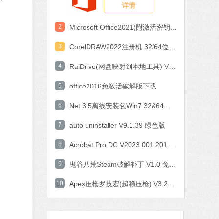
详情
作工具
 MB
2
Microsoft Office2021(附激活密钥) V2021 中文破解版
中文
下载
3
CorelDRAW2022注册机 32/64位 破解版
石大师一键重装系统
4
RaiDrive(网盘映射到本地工具) V2022.6.92 电脑版
软件大小：19.78 MB
5
office2016免激活破解版下载
软件语言：简体中文
6
Net 3.5离线安装包Win7 32&64位 官方版
7 MB
7
auto uninstaller V9.1.39 绿色版
中文
下载
8
Acrobat Pro DC V2023.001.20143 中文特别版
腾讯视频
9
鬼谷八荒Steam破解补丁 V1.0 免费版
软件大小：78.47 MB
10
软件语言：简体中文
Apex压枪罗技宏(超稳压枪) V3.29 免费版
fice 2016