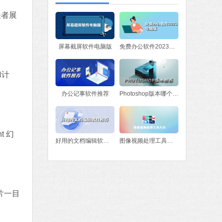
软件大小：78.47 MB
关者展
软件语言：简体中文
fice 2016
屏幕截屏软件电脑版
免费办公软件2023电脑版
MB
中文
下载
和计
办公记事软件推荐
Photoshop版本哪个好？Photoshop版本推荐
t 幻
好用的文档编辑软件推荐
图像视频处理工具大全
片一目