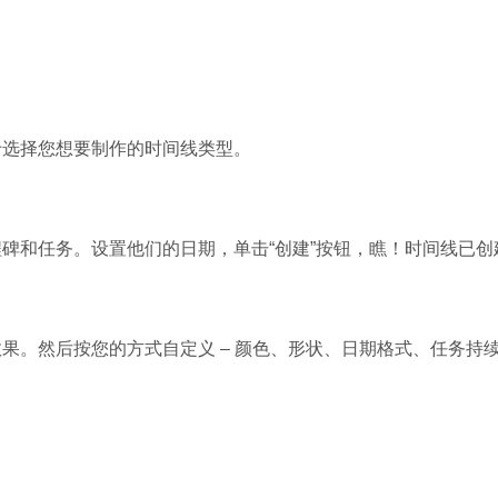
！
石大师U盘制
选择您想要制作的时间线类型。
软件大小：19.78
软件语言：简体
和任务。设置他们的日期，单击“创建”按钮，瞧！时间线已创
。然后按您的方式自定义 – 颜色、形状、日期格式、任务持
微信
软件大小：153.8
软件语言：简体