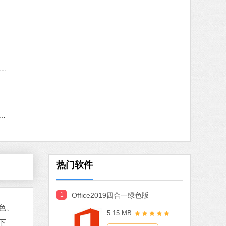
MB
中文
下载
火绒安全软件
软件大小：22.24 MB
软件语言：简体中文
8 MB
中文
下载
indows11更新助手
搜狗输入法
软件大小：97.74 MB
软件语言：简体中文
热门软件
1
Office2019四合一绿色版
MB
颜色、
5.15 MB
中文
下载
下