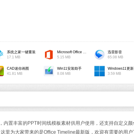
软件大小：17.1 
软件语言：简体
系统之家一键重装
Microsoft Office 2019
迅雷影音
微信
17.1 MB
5.15 MB
65.08 MB
软件大小：167.7
软件语言：简体
CAD迷你画图
Win11安装助手
W
41.81 MB
8.08 MB
3.59 MB
Office 2021
软件大小：5.15 
间轴插件，内置丰富的PPT时间线模板素材供用户使用，还支持自定义
软件语言：简体
大家带来的是Office Timeline最新版，欢迎有需要的用户