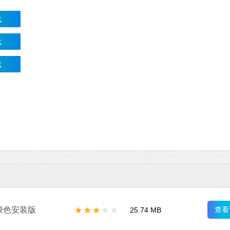
载
载
载
0 绿色安装版
查看
25.74 MB