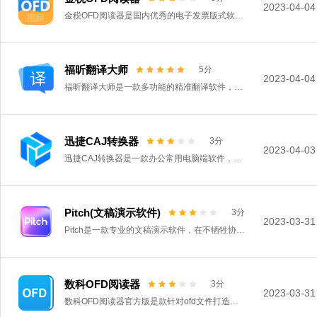
2023-04-04
金税OFD阅读器是国内优秀的电子发票版式软件，能同时打开OFD和PDF版式电子发票，具有OFD电子发票数据批量导出，批量打印、OFD版式电子发票转换成PDF版式电子发票的功能，是一款实用方便的OFD电子发票阅读、打印、验章、数据导出的实用工具。
福昕翻译大师
5分
2023-04-04
福昕翻译大师是一款多功能的精准翻译软件，提供文字翻译、文档翻译、人工翻译等服务，支持PDF、Word、PPT、Excel等常用文档翻译，保留原文件样式及排版，多种语言互译，轻松实现截图翻译、短句翻译，是一款极速翻译且安全保密的翻译好助手。
迅捷CAJ转换器
3分
2023-04-03
迅捷CAJ转换器是一款办公常用电脑端软件，软件提供了CAJ转换、PDF转换、PDF的其他操作、CAD的其他操作等功能。该软件功能较多，适应多种格式转换，除了可以轻松的帮助用户完成CAJ转Word、CAJ转PDF、PDF转Word、PDF转Excel、PDF转PPT等一类的文件转换操作，是办公人士常备的文档转换工具。
Pitch(文稿演示软件)
3分
2023-03-31
Pitch是一款专业的文稿演示软件，在不牺牲协作，美观或速度的情况下创建获奖的演示文稿，为您的团队设置中央工作区，保存自定义模板，包括颜色和自定义字体与共享光标，实时视频和智能工作流程一起进行编辑，能够满足使用者对编辑文档的需求。
数科OFD阅读器
3分
2023-03-31
数科OFD阅读器官方版是款针对ofd文件打造的查看与浏览工具。提供OFD PDF文件的阅读、检索、打印、注释等基本版式处理功能，并实现文件签批、修订、语义等公务扩展功能，是处理电子公文、电子证照、电子票据等严肃凭证类电子文件的必备工具。