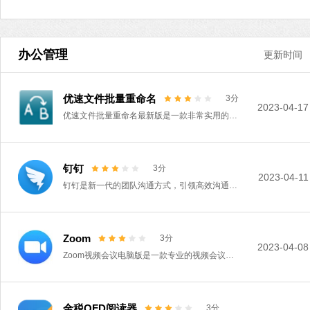
办公管理
更新时间
优速文件批量重命名
3分
2023-04-17
优速文件批量重命名最新版是一款非常实用的文件批量重命名工具，支持自定义 替换 插入三重重命名设置方式。该软件可以帮助用户快速重命名多个文件，操作简单，使用便利，可以节省用户重复性操作时间，提高工作效率，有需要的朋友快来下载使用吧。
钉钉
3分
2023-04-11
钉钉是新一代的团队沟通方式，引领高效沟通新潮流！ 具有快速创建团队分级式的管理，可内外联系，智能视频通话，企业关键信息加密传输，安全存储等特色。DING，重要的事儿DING一下，可以发送文字DING、语音DING，通过电话或短信100%送达，重要消息不再错过！
Zoom
3分
2023-04-08
Zoom视频会议电脑版是一款专业的视频会议软件，该软件将移动协作系统、多方云视频交互系统、在线会议等功能融于一体，为用户打造出便捷易用的一站式交互视频技术服务平台。简单易用，视频高清，让用户随时随地都能够参加会议。
金税OFD阅读器
3分