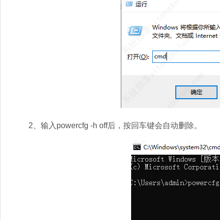
2、输入powercfg -h off后，按回车键会自动删除。