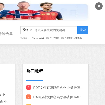
软件大小：22.24 MB
✕
软件语言：简体中文
8 MB
搜索
中文
下载
专题合集
热搜词：
Ghost Win7
Win11 22H2
Win10免激活纯净版
搜狗输入法
软件大小：97.74 MB
软件语言：简体中文
热门教程
MB
中文
下载
1
PDF文件有密码怎么办 小编推荐3种实用的PDF解密方法
作工具
度不
 MB
2
RAR压缩文件密码怎么破解 RAR文件密码破解方法
下面小
中文
下载