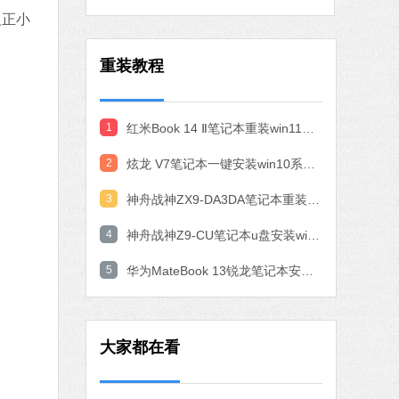
反正小
作工具
 MB
重装教程
中文
下载
石大师一键重装系统
1
红米Book 14 Ⅱ笔记本重装win11系统教程
软件大小：19.78 MB
2
炫龙 V7笔记本一键安装win10系统教程
软件语言：简体中文
3
神舟战神ZX9-DA3DA笔记本重装win10系统教程
4
神舟战神Z9-CU笔记本u盘安装win11系统教程
7 MB
中文
下载
5
华为MateBook 13锐龙笔记本安装win10系统教程
腾讯视频
软件大小：78.47 MB
大家都在看
软件语言：简体中文
fice 2016