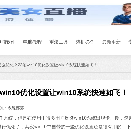
微信
软件大小：167.7
软件语言：简体
电脑软件
电脑教程
重装工具
装机必备
最新更新
统怎么优化？23项win10优化设置让win10系统快速如飞！
Office 2021
win10优化设置让win10系统快速如飞！
软件大小：5.15 
软件语言：简体
源：
系统部落
石大师U盘制
作系统，但是在使用中很多用户反馈win10系统出现卡、慢，速
软件大小：19.78
行优化了，其实win10中自带的一些优化设置还是很有用的，
软件语言：简体