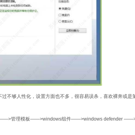
可以，不过不够人性化，设置方面也不多，很容易误杀，喜欢裸奔或是
管理模板——>windows组件——>windows defender —