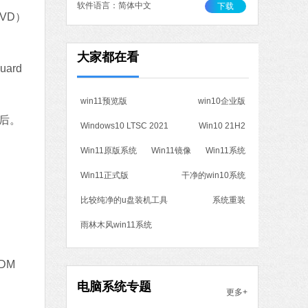
软件语言：简体中文
下载
VD）
作工具
大家都在看
 MB
ard
中文
下载
win11预览版
win10企业版
石大师一键重装系统
之后。
Windows10 LTSC 2021
Win10 21H2
软件大小：19.78 MB
软件语言：简体中文
Win11原版系统
Win11镜像
Win11系统
Win11正式版
干净的win10系统
7 MB
比较纯净的u盘装机工具
系统重装
中文
下载
雨林木风win11系统
腾讯视频
DM
软件大小：78.47 MB
软件语言：简体中文
电脑系统专题
更多+