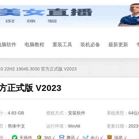
电脑软件
电脑教程
重装工具
装机必备
最新更新
10 22H2 19045.3030 官方正式版 V2023
 官方正式版 V2023
系统之家一键
小：
4.83 GB
授权方式：
安装软件
系统类型：
64位
软件大小：17.1 
软件语言：简体
言：
简体中文
运行环境：
WinAll
更新日期：
2023
测：
无插件
360 √
腾讯 √
金山 √
瑞星 √