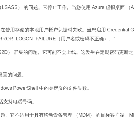
SS） 的问题。它停止工作。当您使用 Azure 虚拟桌面 （A
石大师U盘制
软件大小：19.78
储的本地用户帐户凭据时失败。当您启用 Credential Gu
软件语言：简体
RROR_LOGON_FAILURE（用户名或密码不正确）。”
ect （S2D） 群集的问题。它可能不会上线。这发生在定期密码更新
设置的问题。
微信
软件大小：153.8
 PowerShell 中的类定义的文件失败。
软件语言：简体
s 激活支持电话号码。
略的问题。它不适用于具有移动设备管理 （MDM） 的目标客户端。M