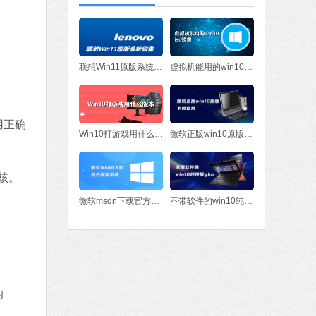
fice 2016
MB
中文
下载
联想Win11原版系统镜像
虚拟机能用的win10iso镜像
应用正确
Win10打游戏用什么版本
微软正版win10原版下载官网
内核。
微软msdn下载官方原版系统
不带软件的win10纯净版gho
的