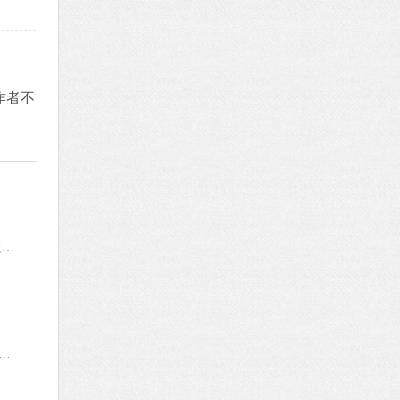
作者不
微软发布Win10 22H2 19045.2908(KB5025297)RP预览版，修复多个bug！
新win10镜像在哪下载 MSDN官网最新win10 22H2 2月镜像下载