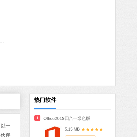
MB
中文
下载
火绒安全软件
软件大小：22.24 MB
软件语言：简体中文
8 MB
中文
下载
indows11更新助手
搜狗输入法
软件大小：97.74 MB
软件语言：简体中文
热门软件
1
Office2019四合一绿色版
MB
可以一
5.15 MB
中文
下载
小伙伴