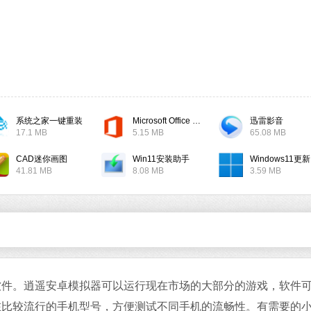
软件大小：17.1 
软件语言：简体
系统之家一键重装
Microsoft Office 2019
迅雷影音
微信
17.1 MB
5.15 MB
65.08 MB
软件大小：167.7
软件语言：简体
CAD迷你画图
Win11安装助手
W
41.81 MB
8.08 MB
3.59 MB
Office 2021
软件大小：5.15 
。逍遥安卓模拟器可以运行现在市场的大部分的游戏，软件
软件语言：简体
在比较流行的手机型号，方便测试不同手机的流畅性。有需要的