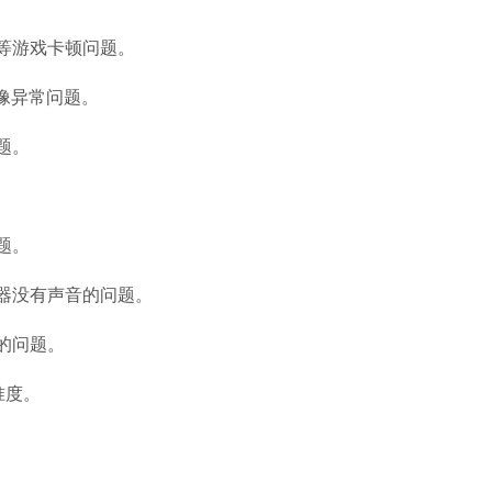
等游戏卡顿问题。
像异常问题。
石大师U盘制
题。
软件大小：19.78
软件语言：简体
题。
器没有声音的问题。
的问题。
微信
准度。
软件大小：153.8
软件语言：简体