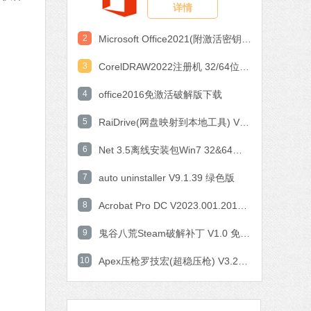
详情
作工具
 MB
2
Microsoft Office2021(附激活密钥) V2021 中文破解版
中文
下载
3
CorelDRAW2022注册机 32/64位 破解版
石大师一键重装系统
4
office2016免激活破解版下载
软件大小：19.78 MB
5
软件语言：简体中文
RaiDrive(网盘映射到本地工具) V2022.6.92 电脑版
6
Net 3.5离线安装包Win7 32&64位 官方版
7 MB
7
auto uninstaller V9.1.39 绿色版
中文
下载
8
Acrobat Pro DC V2023.001.20143 中文特别版
腾讯视频
9
鬼谷八荒Steam破解补丁 V1.0 免费版
软件大小：78.47 MB
10
软件语言：简体中文
Apex压枪罗技宏(超稳压枪) V3.29 免费版
fice 2016