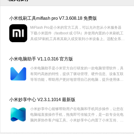
小米线刷工具miflash pro V7.3.608.18 免费版
MiFlash Pro是小米的官方工具，可以允许您从小米服务器
下载小米固件（fastboot 或 OTA）并使用内置的小米刷机工
具或SP刷机工具将其刷入或安装到小米设备上。适配全系列
小米手机，这里为大家带来了MiFlash Pro最新版，有需要
的用户快来下载吧。
小米电脑助手 V1.1.0.316 官方版
小米电脑助手是小米官方自行研发的一款电脑管理软件，具
有简约高效的特性，提供了驱动管理、硬件信息、设备互联
等等功能，帮助用户更好地管理自己的电脑，提升使用体
验。
小米妙享中心 V2.3.1.1014 最新版
小米妙享中心能够帮助用户在电脑和手机同步操作，让您在
电脑端直接操作手机，拖曳即可传输文件，是一款专业化电
脑跨屏协作客户端工具。小米妙享中心内置了小米互传、语
音通话以及感应钥匙等功能，支持投屏处理，投屏之后，就
可以降低手机电池电量的损耗，