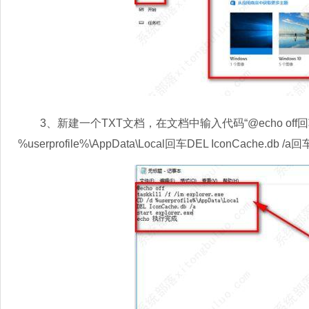
3、新建一个TXT文档，在文档中输入代码“@echo off回车taskkill 
%userprofile%\AppData\Local回车DEL IconCache.db /a