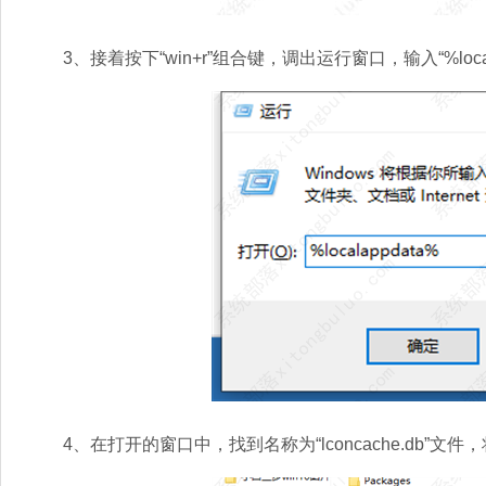
3、接着按下“win+r”组合键，调出运行窗口，输入“%local
4、在打开的窗口中，找到名称为“lconcache.db”文件