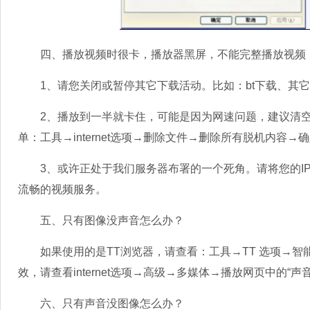
四、播放视频时很卡，播放器黑屏，不能完整播放视频
1、请您关闭或暂停其它下载活动。比如：bt下载、其它
2、播放到一半就卡住，可能是因为网速问题，建议清空缓
单：工具→internet选项→删除文件→删除所有脱机内容→确
3、或许正处于我们服务器布署的一个死角。请将您的IP
流畅的视频服务。
五、只有图像没声音怎么办？
如果使用的是TT浏览器，请查看：工具→TT 选项→智能
效，请查看internet选项→高级→多媒体→播放网页中的“声
六、只有声音没图像怎么办？