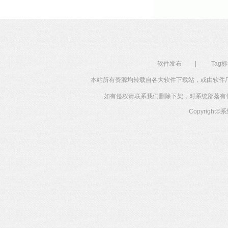
软件发布
|
Tag
本站所有资源均转载自各大软件下载站，或由软件
如有侵权请联系我们删除下架，对系统部落有任何投
Copyright©
系