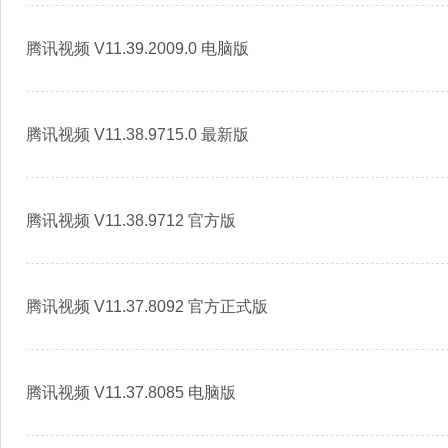
腾讯视频 V11.39.2009.0 电脑版
腾讯视频 V11.38.9715.0 最新版
腾讯视频 V11.38.9712 官方版
腾讯视频 V11.37.8092 官方正式版
腾讯视频 V11.37.8085 电脑版