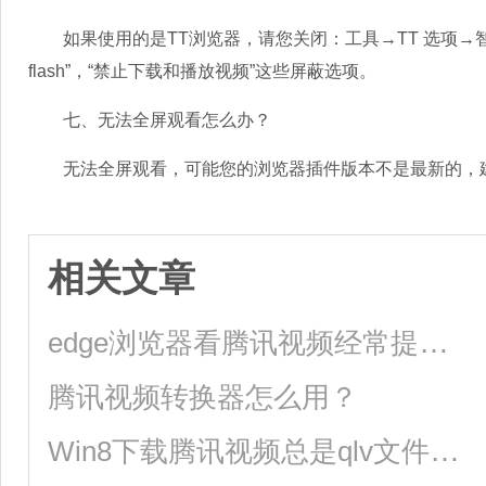
如果使用的是TT浏览器，请您关闭：工具→TT 选项→智
flash”，“禁止下载和播放视频”这些屏蔽选项。
七、无法全屏观看怎么办？
无法全屏观看，可能您的浏览器插件版本不是最新的，
相关文章
edge浏览器看腾讯视频经常提示内存不足怎么办？最简单的方法教给
腾讯视频转换器怎么用？
Win8下载腾讯视频总是qlv文件问题的解决方法