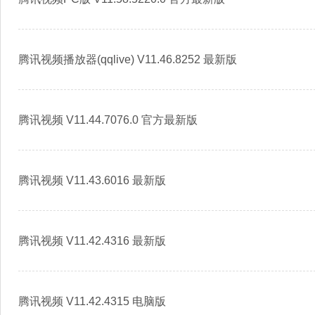
腾讯视频播放器(qqlive) V11.46.8252 最新版
腾讯视频 V11.44.7076.0 官方最新版
腾讯视频 V11.43.6016 最新版
腾讯视频 V11.42.4316 最新版
腾讯视频 V11.42.4315 电脑版