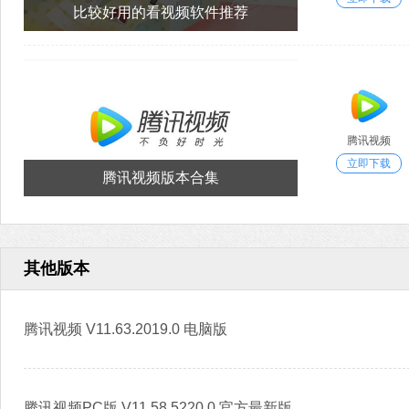
比较好用的看视频软件推荐
腾讯视频
立即下载
腾讯视频版本合集
其他版本
腾讯视频 V11.63.2019.0 电脑版
腾讯视频PC版 V11.58.5220.0 官方最新版