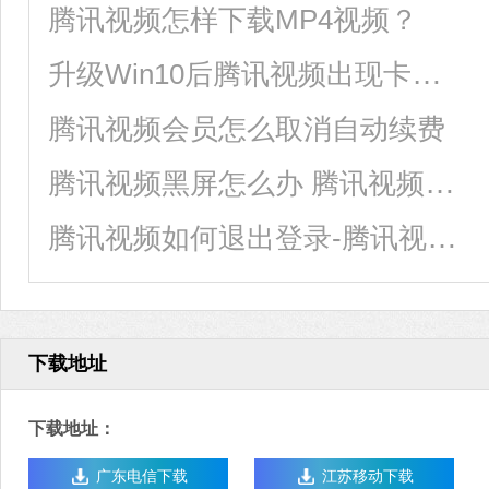
腾讯视频怎样下载MP4视频？
升级Win10后腾讯视频出现卡顿无响应的解决方法
腾讯视频会员怎么取消自动续费
腾讯视频黑屏怎么办 腾讯视频不显示画面的解决方法
腾讯视频如何退出登录-腾讯视频退出登录方法
下载地址
下载地址：
广东电信下载
江苏移动下载