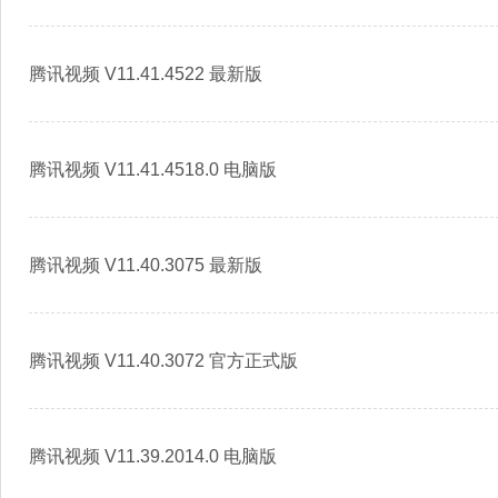
腾讯视频 V11.41.4522 最新版
腾讯视频 V11.41.4518.0 电脑版
腾讯视频 V11.40.3075 最新版
腾讯视频 V11.40.3072 官方正式版
腾讯视频 V11.39.2014.0 电脑版