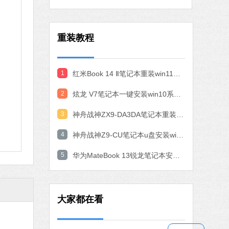
重装
MB
重装教程
中文
下载
火绒安全软件
1
红米Book 14 Ⅱ笔记本重装win11系统教程
软件大小：22.24 MB
2
炫龙 V7笔记本一键安装win10系统教程
软件语言：简体中文
3
神舟战神ZX9-DA3DA笔记本重装win10系统教程
4
神舟战神Z9-CU笔记本u盘安装win11系统教程
8 MB
中文
下载
5
华为MateBook 13锐龙笔记本安装win10系统教程
搜狗输入法
软件大小：97.74 MB
大家都在看
软件语言：简体中文