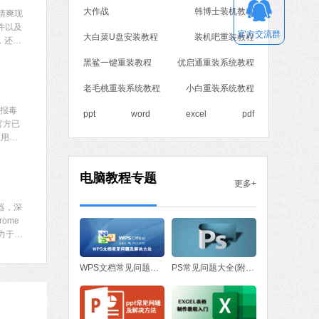
大作战
韩博士装机教程
加清爽现
MB
件以及
中文
下载
官方交流群
大白菜U盘安装教程
装机吧重装教程
，还将
感兴趣
黑鲨一键重装教程
优启通重装系统教程
作工具
 MB
老毛桃重装系统教程
小白重装系统教程
中文
下载
现报毒
ppt
word
excel
pdf
官方已
应用程
石大师一键重装系统
软件大小：19.78 MB
软件语言：简体中文
电脑教程专题
更多+
览器，深
ome
7 MB
致力于给
中文
下载
户快来
WPS文档常见问题与解决方法
PS常见问题大全(附处理方法)
腾讯视频
软件大小：78.47 MB
软件语言：简体中文