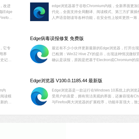
器，改进
edge浏览器基于谷歌Chromium内核，全新界面更
软件大小：5.15 
Edge
代化，全面支持全局翻译、阅读模式、第三方扩展插
软件语言：简体
efox
人声语音朗读等各种功能，在安全性上较IE更胜一筹
。
兼容现有Chrome与Firefox两大浏览器的扩展程序，
石大师U盘制
的用户快来试试吧！
软件大小：19.78
Edge病毒误报修复 免费版
软件语言：简体
器，它专
最近有不少小伙伴更新最新的Edge浏览器，打开出
用界
已检测：Win32 Hive ZY的提示，出现这种情况微软
历史记
确认是误报，原因是把基于Electron或Chromium的
提供一个
序设定为恶意软件。大家可以下载修复工具解决。
Edge浏览器 V100.0.1185.44 最新版
um内
Edge浏览器是一款运行在Windows 10系统上的浏
微信
、阅读模
受用户的喜爱，拥有简洁美观的界面，还兼容现有Chr
软件大小：153.8
。新的
与Firefox两大浏览器的扩展程序，功能丰富强大，
软件语言：简体
，实现
用户极致的使用体验，秒开网页不等待，有需要的用
下载体验吧。