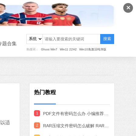
✕
搜索
专题合集
热搜词：
Ghost Win7
Win11 22H2
Win10免激活纯净版
热门教程
1
PDF文件有密码怎么办 小编推荐3种实用的PDF解密方法
系统之家一键重装
可以适
软件大小：17.1 MB
2
RAR压缩文件密码怎么破解 RAR文件密码破解方法
软件语言：简体中文
下载