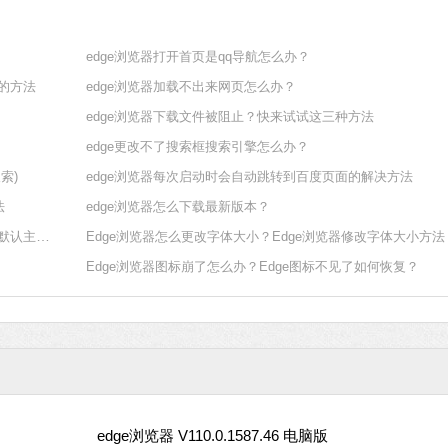
系统之家一键
edge浏览器打开首页是qq导航怎么办？
软件大小：17.1 
新的方法
edge浏览器加载不出来网页怎么办？
软件语言：简体
edge浏览器下载文件被阻止？快来试试这三种方法
edge更改不了搜索框搜索引擎怎么办？
索)
edge浏览器每次启动时会自动跳转到百度页面的解决方法
法
edge浏览器怎么下载最新版本？
edge浏览器怎么设置默认主页？新版edge浏览器怎么设置默认主页？
Edge浏览器怎么更改字体大小？Edge浏览器修改字体大小方法
微信
Edge浏览器图标崩了怎么办？Edge图标不见了如何恢复？
软件大小：167.7
软件语言：简体
edge浏览器 V110.0.1587.46 电脑版
Office 2021