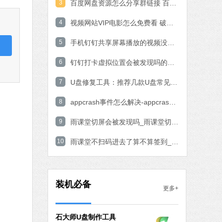
3
百度网盘资源怎么分享群链接 百度网盘资源分享群链接教程
火绒安全软件
4
视频网站VIP电影怎么免费看 破解VIP电影的操作方法
软件大小：22.24 MB
软件语言：简体中文
5
手机钉钉共享屏幕播放的视频没有声音的解决方法
下载
6
钉钉打卡虚拟位置会被发现吗的问题解决
微信
软件大小：167.78 MB
7
U盘修复工具：推荐几款U盘常见问题轻松修复软件
软件语言：简体中文
下载
8
appcrash事件怎么解决-appcrash问题解决方法
搜狗输入法
9
雨课堂切屏会被发现吗_雨课堂切屏会不会被发现解析
软件大小：97.74 MB
软件语言：简体中文
10
雨课堂不扫码进去了算不算签到_雨课堂不扫码进去了签到算不算详细介绍
下载
Office 2021
软件大小：5.15 MB
装机必备
更多+
软件语言：简体中文
下载
石大师U盘制作工具