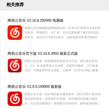
相关推荐
网易云音乐 V2.10.8.200945 电脑版
网易云音乐电脑版是网易推出的一款专注于发现与分享的音
乐软件，界面简洁、无广告，可以无限免费下载320K高品
质音乐，包括百万无损SQ音乐，也能感受到纤毫毕现的CD
音质，更能免费离线收听，支持手机电脑歌单实时同步，欢
迎下载体验！
网易云音乐官方版 V2.10.6.3993 最新正式版
网易云音乐是一款由网易开发的音乐产品，依托专业音乐
人、DJ、好友推荐及社交功能，在线音乐服务。主打歌单、
社交、大牌推荐和音乐指纹，以歌单、DJ节目为核心要素。
并且汇集了海量的音乐资源，拥有独特的个性化音乐和评论
等功能。喜欢朋友就快来下载体验吧。
网易云音乐 V2.9.9.199909 最新版
网易云音乐是一款好用的音乐播放软件，每天为用户提供优
质好听的音乐，深受用户的喜爱，软件拥有到海量正版音
乐，在这里还能遇见一群热爱音乐的伙伴，拥有超准智能算
法，每天个性化推荐更懂你，有需要的用户快来下载体验