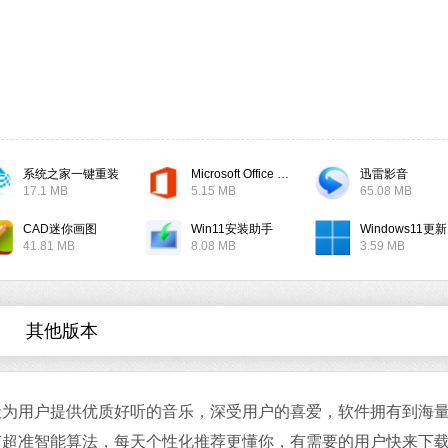
软件大小：17.1 
软件语言：简体
系统之家一键重装
Microsoft Office 2019
迅雷影音
微信
17.1 MB
5.15 MB
65.08 MB
软件大小：167.7
软件语言：简体
CAD迷你画图
Win11安装助手
W
41.81 MB
8.08 MB
3.59 MB
其他版本
Office 2021
软件大小：5.15 
用户提供优质好听的音乐，深受用户的喜爱，软件拥有到海
软件语言：简体
有超准智能算法，每天个性化推荐更懂你，有需要的用户快来下