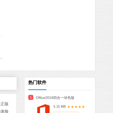
MB
中文
下载
火绒安全软件
软件大小：22.24 MB
软件语言：简体中文
8 MB
中文
下载
indows11更新助手
搜狗输入法
软件大小：97.74 MB
软件语言：简体中文
热门软件
1
Office2019四合一绿色版
MB
量正版
5.15 MB
中文
下载
载体验