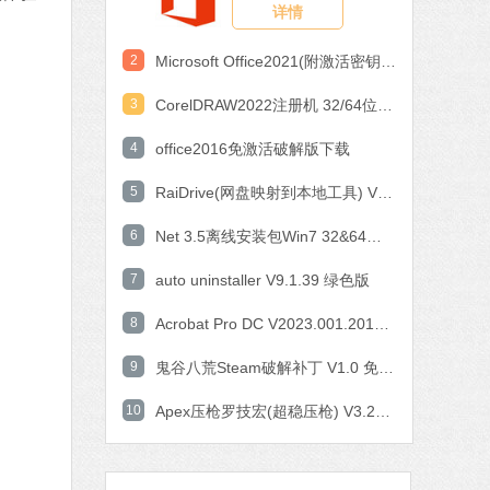
详情
作工具
 MB
2
Microsoft Office2021(附激活密钥) V2021 中文破解版
中文
下载
3
CorelDRAW2022注册机 32/64位 破解版
石大师一键重装系统
4
office2016免激活破解版下载
软件大小：19.78 MB
5
软件语言：简体中文
RaiDrive(网盘映射到本地工具) V2022.6.92 电脑版
6
Net 3.5离线安装包Win7 32&64位 官方版
7 MB
7
auto uninstaller V9.1.39 绿色版
中文
下载
8
Acrobat Pro DC V2023.001.20143 中文特别版
腾讯视频
9
鬼谷八荒Steam破解补丁 V1.0 免费版
软件大小：78.47 MB
10
软件语言：简体中文
Apex压枪罗技宏(超稳压枪) V3.29 免费版
fice 2016