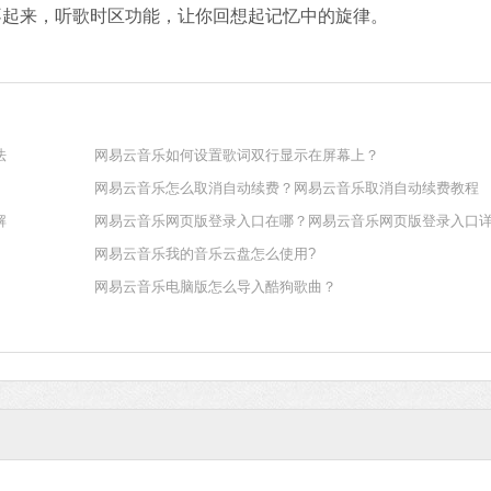
起来，听歌时区功能，让你回想起记忆中的旋律。
石大师U盘制
法
网易云音乐如何设置歌词双行显示在屏幕上？
软件大小：19.78
网易云音乐怎么取消自动续费？网易云音乐取消自动续费教程
软件语言：简体
解
网易云音乐网页版登录入口在哪？网易云音乐网页版登录入口
网易云音乐我的音乐云盘怎么使用?
网易云音乐电脑版怎么导入酷狗歌曲？
微信
软件大小：153.8
软件语言：简体