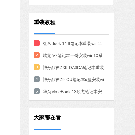
作工具
 MB
重装教程
中文
下载
石大师一键重装系统
1
红米Book 14 Ⅱ笔记本重装win11系统教程
软件大小：19.78 MB
2
炫龙 V7笔记本一键安装win10系统教程
软件语言：简体中文
3
神舟战神ZX9-DA3DA笔记本重装win10系统教程
4
神舟战神Z9-CU笔记本u盘安装win11系统教程
7 MB
中文
下载
5
华为MateBook 13锐龙笔记本安装win10系统教程
腾讯视频
软件大小：78.47 MB
大家都在看
软件语言：简体中文
fice 2016