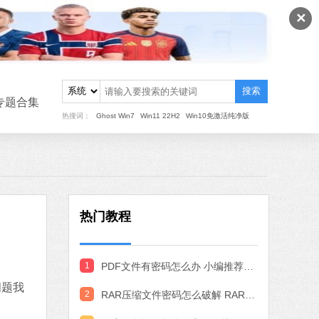
软件大小：22.24 MB
✕
软件语言：简体中文
8 MB
搜索
中文
下载
专题合集
热搜词：
Ghost Win7
Win11 22H2
Win10免激活纯净版
搜狗输入法
软件大小：97.74 MB
软件语言：简体中文
热门教程
MB
中文
下载
1
PDF文件有密码怎么办 小编推荐3种实用的PDF解密方法
作工具
问题我
 MB
2
RAR压缩文件密码怎么破解 RAR文件密码破解方法
中文
下载