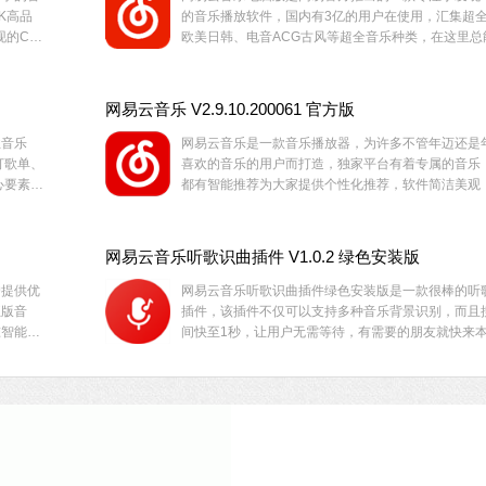
K高品
的音乐播放软件，国内有3亿的用户在使用，汇集超
现的CD
欧美日韩、电音ACG古风等超全音乐种类，在这里总
同步，欢
你喜欢的音乐！软件内置音乐人、DJ、好友推荐及社
板块，满足用户的更多使用需求。
网易云音乐 V2.9.10.200061 官方版
业音乐
网易云音乐是一款音乐播放器，为许多不管年迈还是
打歌单、
喜欢的音乐的用户而打造，独家平台有着专属的音乐
心要素。
都有智能推荐为大家提供个性化推荐，软件简洁美观
乐和评论
曲库每日更新，多种不同的音质任你选择，欢迎来体
网易云音乐听歌识曲插件 V1.0.2 绿色安装版
户提供优
网易云音乐听歌识曲插件绿色安装版是一款很棒的听
正版音
插件，该插件不仅可以支持多种音乐背景识别，而且
准智能算
间快至1秒，让用户无需等待，有需要的朋友就快来
载体验
行下载吧。