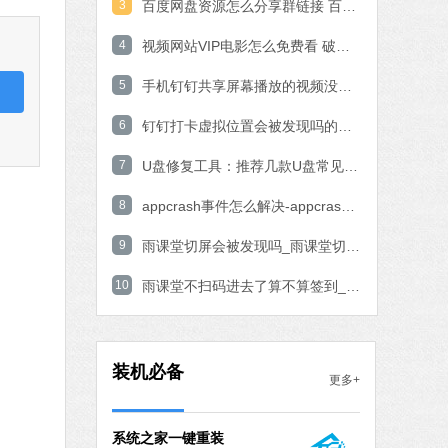
3
百度网盘资源怎么分享群链接 百度网盘资源分享群链接教程
石大师一键重装系统
4
视频网站VIP电影怎么免费看 破解VIP电影的操作方法
软件大小：19.78 MB
5
软件语言：简体中文
手机钉钉共享屏幕播放的视频没有声音的解决方法
6
钉钉打卡虚拟位置会被发现吗的问题解决
7 MB
7
U盘修复工具：推荐几款U盘常见问题轻松修复软件
中文
下载
8
appcrash事件怎么解决-appcrash问题解决方法
腾讯视频
9
雨课堂切屏会被发现吗_雨课堂切屏会不会被发现解析
软件大小：78.47 MB
10
软件语言：简体中文
雨课堂不扫码进去了算不算签到_雨课堂不扫码进去了签到算不算详细介绍
fice 2016
MB
装机必备
更多+
中文
下载
系统之家一键重装