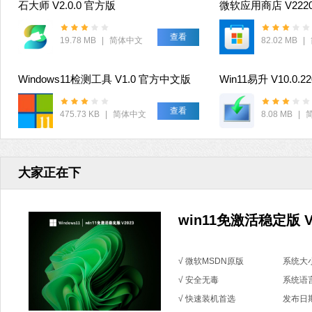
石大师 V2.0.0 官方版
查看
19.78 MB
|
简体中文
82.02 MB
|
Windows11检测工具 V1.0 官方中文版
Win11易升 V10.0.2
查看
475.73 KB
|
简体中文
8.08 MB
|
大家正在下
win11免激活稳定版 V
√ 微软MSDN原版
系统大小
√ 安全无毒
系统语
√ 快速装机首选
发布日期：