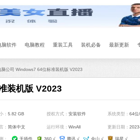
电脑软件
电脑教程
重装工具
装机必备
最新更新
脑公司 Windows7 64位标准装机版 V2023
准装机版 V2023
系统之家一键
小：
5.82 GB
授权方式：
安装软件
系统类型：
64位
软件大小：17.1 
软件语言：简体
言：
简体中文
运行环境：
WinAll
更新日期：
2023
测：
无插件
360 √
腾讯 √
金山 √
瑞星 √