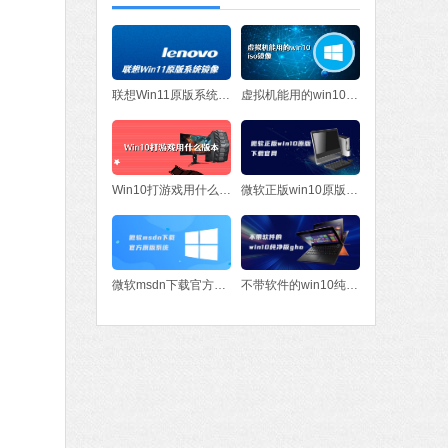
fice 2016
MB
中文
下载
联想Win11原版系统镜像
虚拟机能用的win10iso镜像
Win10打游戏用什么版本
微软正版win10原版下载官网
微软msdn下载官方原版系统
不带软件的win10纯净版gho