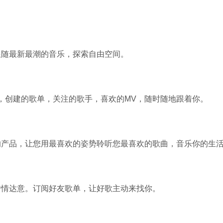
系统之家一键
跟随最新最潮的音乐，探索自由空间。
软件大小：17.1 
软件语言：简体
，创建的歌单，关注的歌手，喜欢的MV，随时随地跟着你。
的产品，让您用最喜欢的姿势聆听您最喜欢的歌曲，音乐你的生
微信
软件大小：167.7
软件语言：简体
传情达意。订阅好友歌单，让好歌主动来找你。