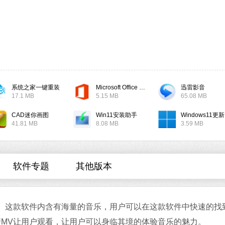
软件大小：17.1
软件语言：简
系统之家一键重装
Microsoft Office 2019
迅雷影音
17.1 MB
5.15 MB
65.08 MB
软
CAD迷你画图
Win11安装助手
W
41.81 MB
8.08 MB
3.59 MB
软件专题
其他版本
。这款软件内含有海量的音乐，用户可以在这款软件中快速的找
MV让用户观看，让用户可以身临其境的体验音乐的魅力。