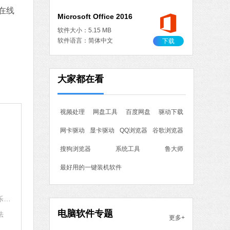
在线
MB
中文
下载
作工具
大家都在看
 MB
中文
下载
视频处理
网盘工具
百度网盘
驱动下载
石大师一键重装系统
网卡驱动
显卡驱动
QQ浏览器
谷歌浏览器
软件大小：19.78 MB
软件语言：简体中文
搜狗浏览器
系统工具
鲁大师
最好用的一键装机软件
7 MB
百度网盘的音乐怎么分享到QQ音乐 百度网盘把音乐保存QQ音乐教程
中文
下载
电脑软件专题
法
更多+
腾讯视频