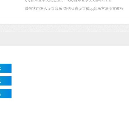
微信状态怎么设置音乐-微信状态设置成qq音乐方法图文教程
Microsoft Of
软件大小：5.15 
软件语言：简体
载
载
载