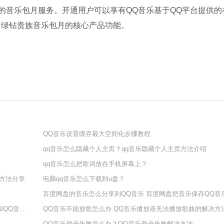
出的音乐包月服务。开通用户可以享有QQ音乐基于QQ平台提供的
Office 2021
。绿钻贵族音乐包月的核心产品功能。
软件大小：5.15 
软件语言：简体
石大师U盘制
软件大小：19.78
软件语言：简体
QQ音乐设置缓存最大空间化步骤教程
qq音乐怎么隐藏个人主页？qq音乐隐藏个人主页方法介绍
qq音乐怎么把歌词放在手机屏幕上？
微信
看方法分享
电脑qq音乐怎么下载到u盘？
软件大小：153.8
软件语言：简体
华为鸿蒙QQ音乐卡片怎么添加？HarmonyOS万能卡片添加QQ音乐教程
QQ音乐不能放歌怎么办 QQ音乐播放器无法播放歌曲的解决方
QQ音乐登录失败怎么办？QQ音乐登录失败解决方法