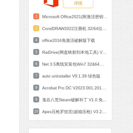
详情
制作工具
2
Microsoft Office2021(附激活密钥) V2021 中文破解版
8 MB
体中文
下载
3
CorelDRAW2022注册机 32/64位 破解版
4
office2016免激活破解版下载
石大师一键重装系统
软件大小：19.78 MB
5
RaiDrive(网盘映射到本地工具) V2022.6.92 电脑版
软件语言：简体中文
6
Net 3.5离线安装包Win7 32&64位 官方版
微信
7
auto uninstaller V9.1.39 绿色版
件大小：153.87 MB
软件语言：简体中文
下载
8
Acrobat Pro DC V2023.001.20143 中文特别版
9
鬼谷八荒Steam破解补丁 V1.0 免费版
腾讯视频
软件大小：78.47 MB
10
Apex压枪罗技宏(超稳压枪) V3.29 免费版
软件语言：简体中文
下载
Microsoft Office 2016