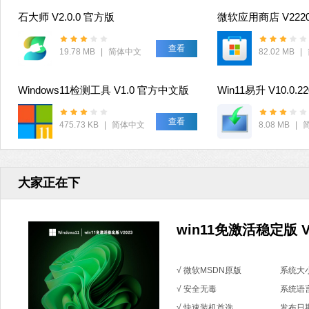
石大师 V2.0.0 官方版
查看
19.78 MB
|
简体中文
82.02 MB
|
Windows11检测工具 V1.0 官方中文版
Win11易升 V10.0.2
查看
475.73 KB
|
简体中文
8.08 MB
|
大家正在下
win11免激活稳定版 V
√ 微软MSDN原版
系统大小
√ 安全无毒
系统语
√ 快速装机首选
发布日期：