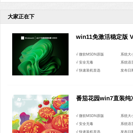
大家正在下
win11免激活稳定版 V
√ 微软MSDN原版
系统大小
√ 安全无毒
系统语
√ 快速装机首选
发布日期：
番茄花园win7直装纯净版
√ 微软MSDN原版
系统大小
√ 安全无毒
系统语
√ 快速装机首选
发布日期：