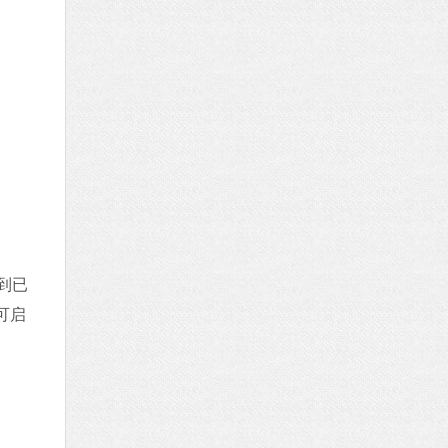
到已
可启