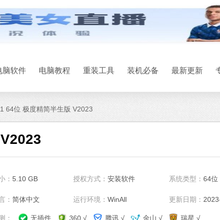
电脑软件
电脑教程
重装工具
装机必备
最新更新
11 64位 极度精简半生版 V2023
V2023
系统之家一键
小：
5.10 GB
授权方式：
安装软件
系统类型：
64位
软件大小：17.1 
软件语言：简体
言：
简体中文
运行环境：
WinAll
更新日期：
2023
测：
无插件
360 √
腾讯 √
金山 √
瑞星 √