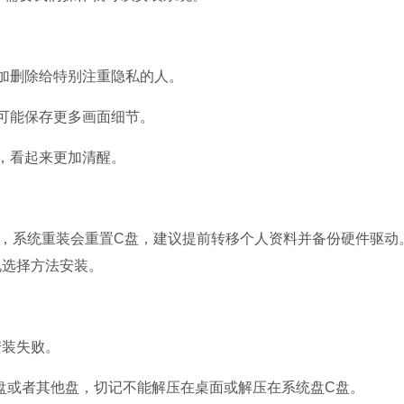
石大师U盘制
加删除给特别注重隐私的人。
软件大小：19.78
软件语言：简体
可能保存更多画面细节。
，看起来更加清醒。
微信
系统重装会重置C盘，建议提前转移个人资料并备份硬件驱动
软件大小：153.8
况选择方法安装。
软件语言：简体
装失败。
D盘或者其他盘，切记不能解压在桌面或解压在系统盘C盘。