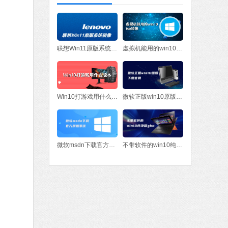
fice 2016
MB
中文
下载
联想Win11原版系统镜像
虚拟机能用的win10iso镜像
Win10打游戏用什么版本
微软正版win10原版下载官网
微软msdn下载官方原版系统
不带软件的win10纯净版gho