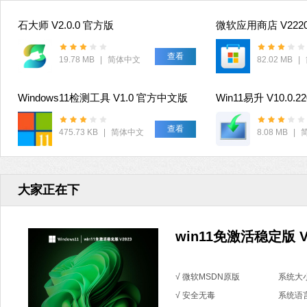
石大师 V2.0.0 官方版
查看
19.78 MB
|
简体中文
82.02 MB
|
Windows11检测工具 V1.0 官方中文版
Win11易升 V10.0.2
查看
475.73 KB
|
简体中文
8.08 MB
|
大家正在下
win11免激活稳定版 V
√ 微软MSDN原版
系统大小
√ 安全无毒
系统语