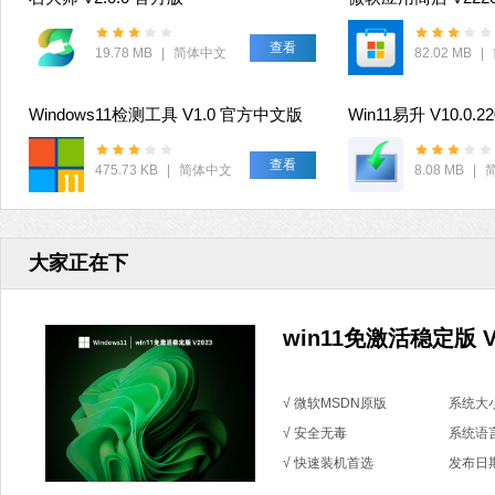
查看
19.78 MB
|
简体中文
82.02 MB
|
Windows11检测工具 V1.0 官方中文版
Win11易升 V10.0.2
查看
475.73 KB
|
简体中文
8.08 MB
|
大家正在下
win11免激活稳定版 V
√ 微软MSDN原版
系统大小
√ 安全无毒
系统语
√ 快速装机首选
发布日期：