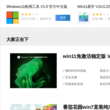
Windows11检测工具 V1.0 官方中文版
Win11易升 V10.0.2
查看
475.73 KB
|
简体中文
8.08 MB
|
大家正在下
win11免激活稳定版 V
√ 微软MSDN原版
系统大小
√ 安全无毒
系统语
√ 快速装机首选
发布日期：
番茄花园win7直装纯净版