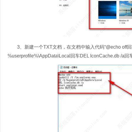
3、新建一个TXT文档，在文档中输入代码“@echo off回车taskkill 
%userprofile%\AppData\Local回车DEL IconCache.db /a