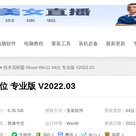
微信
软件大小：167.7
软件语言：简体
电脑软件
电脑教程
重装工具
装机必备
最新更新
>
技术员联盟 Ghost Win11 64位 专业版 V2022.03
Office 2021
位 专业版 V2022.03
软件大小：5.15 
软件语言：简体
石大师U盘制
小：
5.35 GB
授权方式：
安装软件
系统类型：
64位
软件大小：19.78
软件语言：简体
言：
简体中文
运行环境：
WinAll
更新日期：
2022
测：
无插件
360 √
腾讯 √
金山 √
瑞星 √