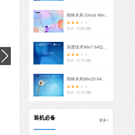
中文
下载
雨林木风 Ghost Win7 32/64位 旗舰激活版 V2022.06
火绒安全软件
软件大小：22.24 MB
大小：5.82 GB
软件语言：简体中文
深度技术Win7 64位豪华旗舰版 V2022
8 MB
大小：5.71 GB
中文
下载
搜狗输入法
雨林木风Win10 64位自动激活专业版 V2021.07
软件大小：97.74 MB
软件语言：简体中文
大小：5.74 GB
MB
装机必备
更多+
中文
下载