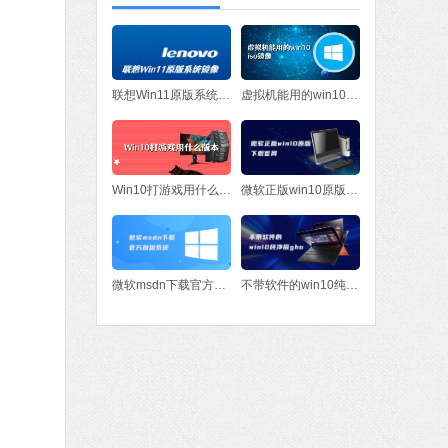
联想Win11原版系统镜像
虚拟机能用的win10iso镜像
Win10打游戏用什么版本
微软正版win10原版下载官网
微软msdn下载官方原版系统
不带软件的win10纯净版gho