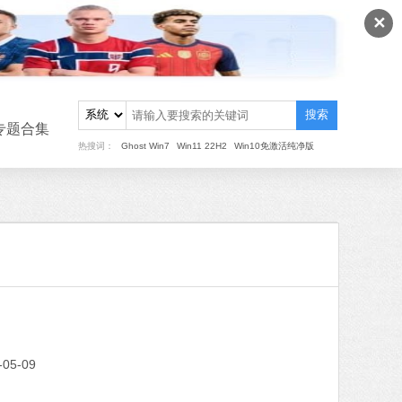
软件语言：简体中文
✕
8 MB
中文
下载
搜索
专题合集
搜狗输入法
热搜词：
Ghost Win7
Win11 22H2
Win10免激活纯净版
软件大小：97.74 MB
软件语言：简体中文
MB
中文
下载
作工具
 MB
中文
下载
-05-09