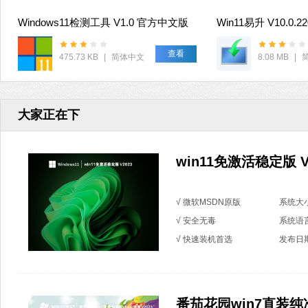
Windows11检测工具 V1.0 官方中文版
Win11易升 V10.0.2
查看
475.73 KB
|
简体中文
8.08 MB
|
大家正在下
win11免激活稳定版 V
√ 微软MSDN原版
系统大小
√ 安全无毒
系统语
√ 快速装机首选
发布日期：
番茄花园win7直装纯净版