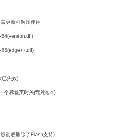
软件大小：5.15 
软件语言：简体
盖更新可解压使用
ersion.dll)
edge++.dll)
已失效)
一个标签页时关闭浏览器)
版彻底删除了Flash支持)