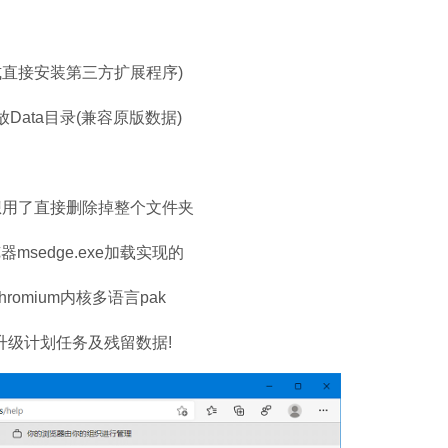
直接安装第三方扩展程序)
ata目录(兼容原版数据)
石大师U盘制
软件大小：19.78
软件语言：简体
用了直接删除掉整个文件夹
器msedge.exe加载实现的
mium内核多语言pak
微信
级计划任务及残留数据!
软件大小：153.8
软件语言：简体