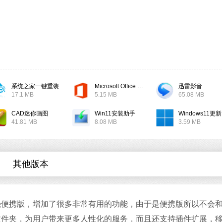
软件大小：17.1 
软件语言：简体
系统之家一键重装
Microsoft Office 2019
迅雷影音
微信
17.1 MB
5.15 MB
65.08 MB
软件大小：167.7
软件语言：简体
CAD迷你画图
Win11安装助手
W
41.81 MB
8.08 MB
3.59 MB
其他版本
Office 2021
软件大小：5.15 
览器的增强便携版，增加了很多非常有用的功能，由于是便携版所以不会
软件语言：简体
文件夹，为用户带来更多人性化的服务，而且还支持插件扩展，