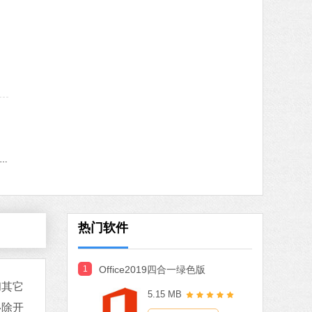
MB
中文
下载
火绒安全软件
软件大小：22.24 MB
软件语言：简体中文
8 MB
中文
下载
indows11更新助手
搜狗输入法
软件大小：97.74 MB
软件语言：简体中文
热门软件
1
Office2019四合一绿色版
MB
和其它
5.15 MB
中文
下载
移除开