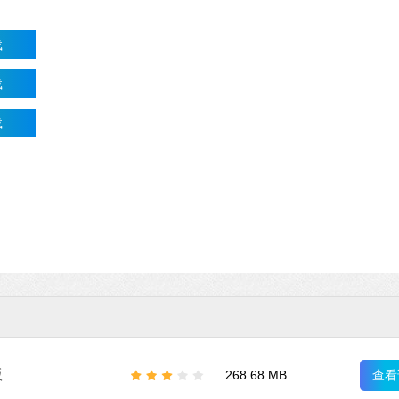
载
载
载
版
查看
268.68 MB