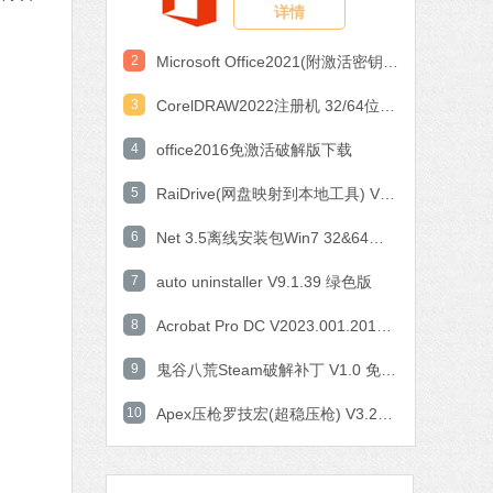
详情
作工具
 MB
2
Microsoft Office2021(附激活密钥) V2021 中文破解版
中文
下载
3
CorelDRAW2022注册机 32/64位 破解版
石大师一键重装系统
4
office2016免激活破解版下载
软件大小：19.78 MB
5
软件语言：简体中文
RaiDrive(网盘映射到本地工具) V2022.6.92 电脑版
6
Net 3.5离线安装包Win7 32&64位 官方版
7 MB
7
auto uninstaller V9.1.39 绿色版
中文
下载
8
Acrobat Pro DC V2023.001.20143 中文特别版
腾讯视频
9
鬼谷八荒Steam破解补丁 V1.0 免费版
软件大小：78.47 MB
10
软件语言：简体中文
Apex压枪罗技宏(超稳压枪) V3.29 免费版
fice 2016