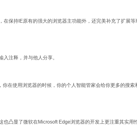
浏览器，在保持IE原有的强大的浏览器主功能外，还完美补充了扩展等
石大师U盘制
软件大小：19.78
软件语言：简体
写或输入注释，并与他人分享。
ntana，你在使用浏览器的时候，你的个人智能管家会给你更多的搜索
微信
软件大小：153.8
软件语言：简体
这也凸显了微软在Microsoft Edge浏览器的开发上更注重其实用