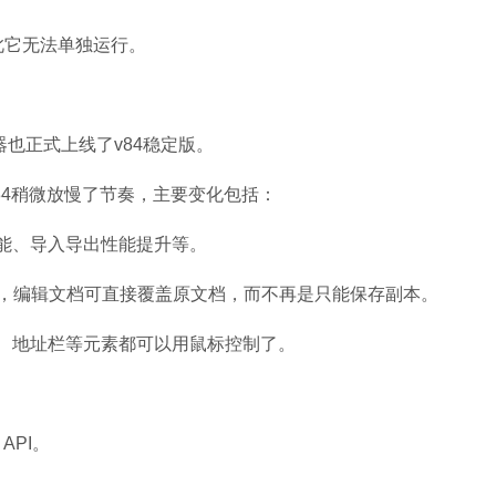
，因此它无法单独运行。
Microsoft Of
软件大小：5.15 
器也正式上线了v84稳定版。
软件语言：简体
 84稍微放慢了节奏，主要变化包括：
能、导入导出性能提升等。
，编辑文档可直接覆盖原文档，而不再是只能保存副本。
、地址栏等元素都可以用鼠标控制了。
 API。