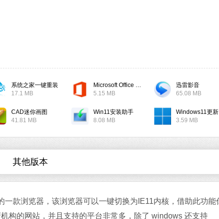
软件大小：17.1 
软件语言：简体
系统之家一键重装
Microsoft Office 2019
迅雷影音
微信
17.1 MB
5.15 MB
65.08 MB
软件大小：167.7
软件语言：简体
CAD迷你画图
Win11安装助手
W
41.81 MB
8.08 MB
3.59 MB
其他版本
Office 2021
软件大小：5.15 
微软自带的一款浏览器，该浏览器可以一键切换为IE11内核，借助此功能
软件语言：简体
构的网站，并且支持的平台非常多，除了 windows 还支持