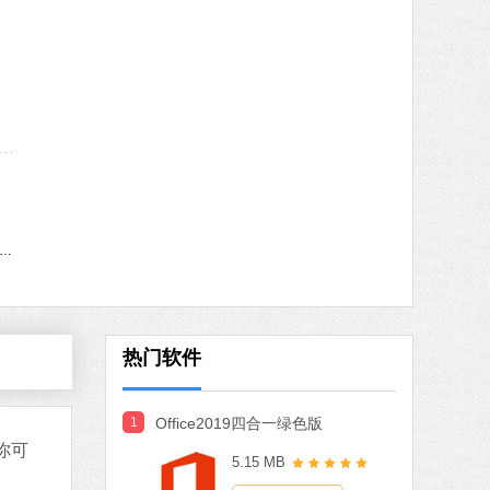
MB
中文
下载
火绒安全软件
软件大小：22.24 MB
软件语言：简体中文
8 MB
中文
下载
indows11更新助手
搜狗输入法
软件大小：97.74 MB
软件语言：简体中文
热门软件
1
Office2019四合一绿色版
MB
你可
5.15 MB
中文
下载