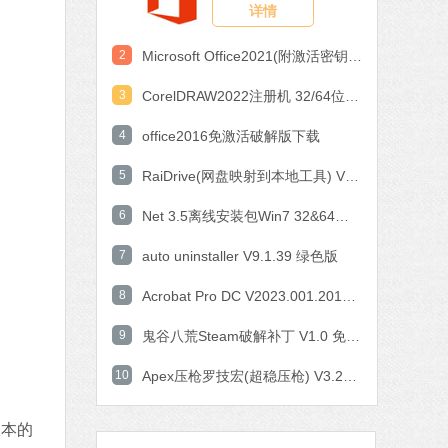
详情
作工具
 MB
2
Microsoft Office2021(附激活密钥) V2021 中文破解版
中文
下载
3
CorelDRAW2022注册机 32/64位 破解版
石大师一键重装系统
4
office2016免激活破解版下载
软件大小：19.78 MB
5
软件语言：简体中文
RaiDrive(网盘映射到本地工具) V2022.6.92 电脑版
6
Net 3.5离线安装包Win7 32&64位 官方版
7 MB
7
auto uninstaller V9.1.39 绿色版
中文
下载
8
Acrobat Pro DC V2023.001.20143 中文特别版
腾讯视频
9
鬼谷八荒Steam破解补丁 V1.0 免费版
软件大小：78.47 MB
10
软件语言：简体中文
Apex压枪罗技宏(超稳压枪) V3.29 免费版
fice 2016
版本的