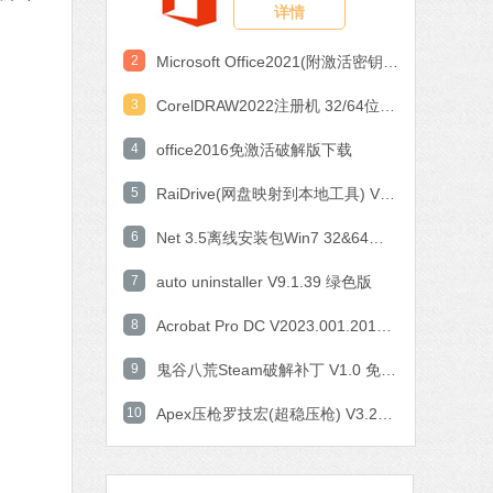
详情
作工具
 MB
2
Microsoft Office2021(附激活密钥) V2021 中文破解版
中文
下载
3
CorelDRAW2022注册机 32/64位 破解版
石大师一键重装系统
4
office2016免激活破解版下载
软件大小：19.78 MB
5
软件语言：简体中文
RaiDrive(网盘映射到本地工具) V2022.6.92 电脑版
6
Net 3.5离线安装包Win7 32&64位 官方版
87 MB
7
auto uninstaller V9.1.39 绿色版
体中文
下载
8
Acrobat Pro DC V2023.001.20143 中文特别版
腾讯视频
9
鬼谷八荒Steam破解补丁 V1.0 免费版
软件大小：78.47 MB
10
软件语言：简体中文
Apex压枪罗技宏(超稳压枪) V3.29 免费版
rosoft Office 2016