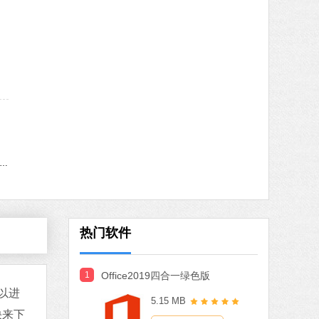
MB
中文
下载
火绒安全软件
软件大小：22.24 MB
软件语言：简体中文
78 MB
体中文
下载
indows11更新助手
搜狗输入法
软件大小：97.74 MB
软件语言：简体中文
热门软件
ice 2021
1
Office2019四合一绿色版
大小：5.15 MB
以进
5.15 MB
语言：简体中文
下载
快来下