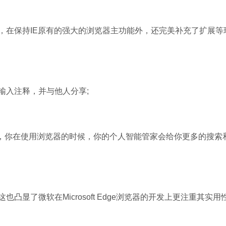
Office 2021
浏览器，在保持IE原有的强大的浏览器主功能外，还完美补充了扩展等
软件大小：5.15 
软件语言：简体
石大师U盘制
软件大小：19.78
写或输入注释，并与他人分享;
软件语言：简体
ntana，你在使用浏览器的时候，你的个人智能管家会给你更多的搜索
微信
软件大小：153.8
软件语言：简体
这也凸显了微软在Microsoft Edge浏览器的开发上更注重其实用