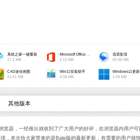
软件大小：17.1 
软件语言：简体
系统之家一键重装
Microsoft Office 2019
迅雷影音
微信
17.1 MB
5.15 MB
65.08 MB
软件大小：167.
软件语言：简
CAD迷你画图
Win11安装助手
W
41.81 MB
8.08 MB
3.59 MB
其他版本
Off
软件
强大的浏览器，一经推出就收到了广大用户的好评，在浏览器内用户可
软件
境，本次给大家带来的是Bate版的最新更新，有需要的用户就