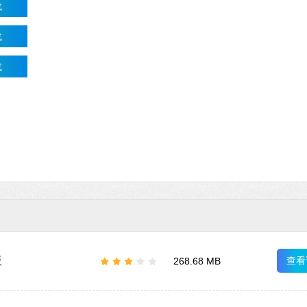
载
载
载
版
查看
268.68 MB